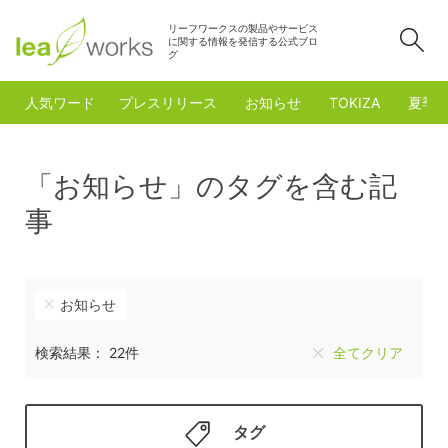
リーフワークスの製品やサービス
検
に関する情報を発信する公式ブロ
グ
人気ワード
プレスリリース
お知らせ
TOKIZA
夏季
「お知らせ」のタグを含む記
事
お知らせ
検索結果： 22件
全てクリア
タグ