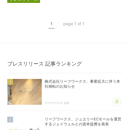
資本提携
GOOODCREW
1
page 1 of 1
プレスリリース
記事ランキング
株式会社リーフワークス、事業拡大に伴う本
社移転のお知らせ
あ
リーフワークス 公式
リーフワークス、ジュエリーECモールを運営
するジェイウェルとの資本提携を発表