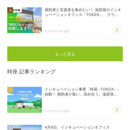
挑戦者と支援者を集めたい！ 滋賀発のインキ
ュベーションオフィス「TOKIZA」、クラ...
あ
リーフワークス 公式
もっと見る
時座
記事ランキング
インキュベーション事業「時座 -TOKIZA- 」
始動！ 挑戦者が集い、高め合う。滋賀発...
あ
リーフワークス 公式
4月6日、インキュベーションオフィス