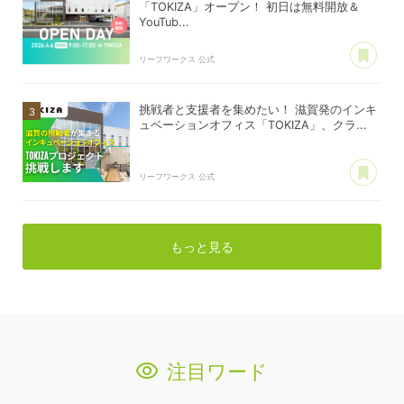
「TOKIZA」オープン！ 初日は無料開放＆
YouTub...
あ
リーフワークス 公式
挑戦者と支援者を集めたい！ 滋賀発のインキ
ュベーションオフィス「TOKIZA」、クラ...
あ
リーフワークス 公式
もっと見る
注目ワード