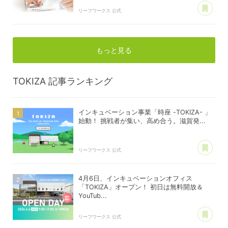
あ
リーフワークス 公式
もっと見る
TOKIZA
記事ランキング
インキュベーション事業「時座 -TOKIZA- 」
始動！ 挑戦者が集い、高め合う。滋賀発...
あ
リーフワークス 公式
4月6日、インキュベーションオフィス
「TOKIZA」オープン！ 初日は無料開放＆
YouTub...
あ
リーフワークス 公式