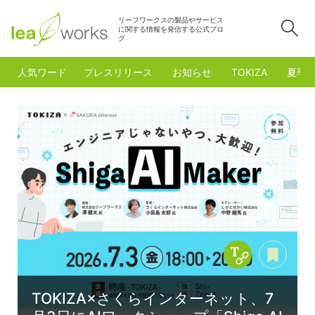
リーフワークスの製品やサービス
検
に関する情報を発信する公式ブロ
グ
人気ワード
プレスリリース
お知らせ
TOKIZA
夏季
Copy Title &
あと
TOKIZA×さくらインターネット、7