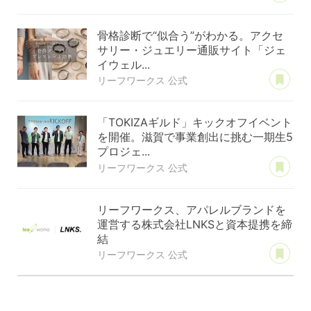
骨格診断で“似合う”がわかる。アクセ
サリー・ジュエリー通販サイト「ジェ
イウェル...
あ
リーフワークス 公式
「TOKIZAギルド」キックオフイベント
を開催。滋賀で事業創出に挑む一期生5
プロジェ...
あ
リーフワークス 公式
リーフワークス、アパレルブランドを
運営する株式会社LNKSと資本提携を締
結
あ
リーフワークス 公式