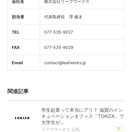
会社名
株式会社リーフワークス
担当者
代表取締役 澤 健太
TEL
077-535-9027
FAX
077-535-9029
Email
contact@leafworks.jp
関連記事
学生起業って本当にアリ？ 滋賀のイン
キュベーションオフィス「TOKIZA」で
大学生が...
あ
リーフワークス 公式