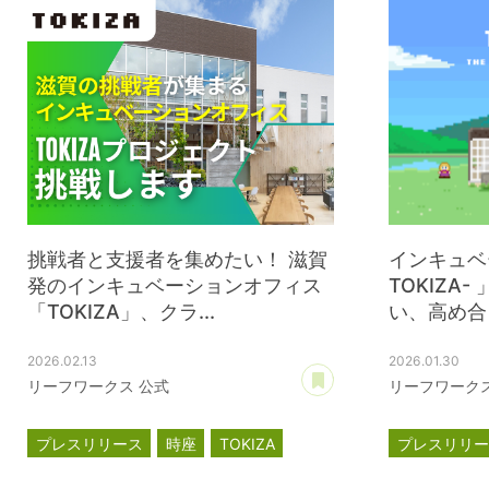
挑戦者と支援者を集めたい！ 滋賀
インキュベ
発のインキュベーションオフィス
TOKIZA
「TOKIZA」、クラ...
い、高め合う
2026.02.13
2026.01.30
あとで読む
リーフワークス 公式
リーフワークス
プレスリリース
時座
TOKIZA
プレスリリ
インキュベーション
インキュベ