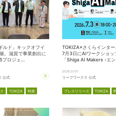
ZAギルド」キックオフイ
TOKIZA×さくらインタ
催。滋賀で事業創出に
7月3日にAIワークショッ
プロジェ...
「Shiga AI Makers -エン.
2026.07.01
あとで読む
 公式
リーフワークス 公式
ース
TOKIZA
時座
プレスリリース
TOKIZA