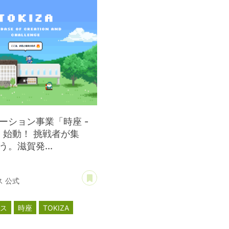
ーション事業「時座 -
- 」始動！ 挑戦者が集
。滋賀発...
あとで読む
 公式
ース
時座
TOKIZA
ーション