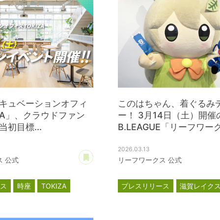
キュベーションオフィ
このはちゃん、着ぐるみ
IZA」、クラウドファン
ー！ 3月14日（土）開催
初目標...
B.LEAGUE「リーフワークス
2026.03.13
あとで読む
 公式
リーフワークス 公式
ース
時座
TOKIZA
プレスリリース
滋賀レイク
ーション
このはちゃん
TOKIZA
ァンディング