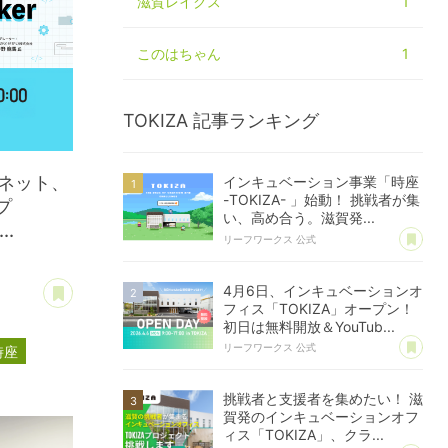
滋賀レイクス
1
このはちゃん
1
TOKIZA
記事ランキング
ーネット、
インキュベーション事業「時座
-TOKIZA- 」始動！ 挑戦者が集
プ
い、高め合う。滋賀発...
..
あ
リーフワークス 公式
あとで読む
4月6日、インキュベーションオ
フィス「TOKIZA」オープン！
初日は無料開放＆YouTub...
あ
リーフワークス 公式
時座
挑戦者と支援者を集めたい！ 滋
賀発のインキュベーションオフ
ィス「TOKIZA」、クラ...