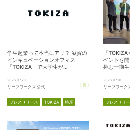
学生起業って本当にアリ？ 滋賀の
「TOKI
インキュベーションオフィス
ベントを開
「TOKIZA」で大学生が...
挑む一期生5
2026.07.29
2026.07.10
あとで読む
リーフワークス 公式
リーフワークス
プレスリリース
TOKIZA
時座
プレスリリ