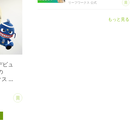
あ
リーフワークス 公式
もっと見る
デビュ
の
 ...
あとで読む
ス