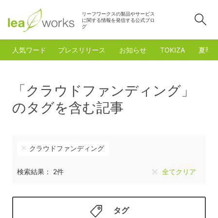
リーフワークスの製品やサービス
検
に関する情報を発信する公式ブロ
グ
人気ワード
プレスリリース
お知らせ
TOKIZA
夏季
「クラウドファンディング」
のタグを含む記事
クラウドファンディング
検索結果： 2件
全てクリア
タグ