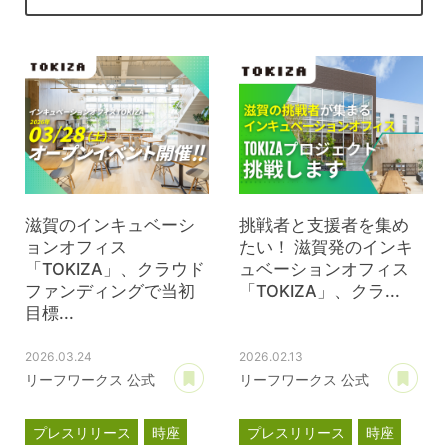
滋賀のインキュベーシ
挑戦者と支援者を集め
ョンオフィス
たい！ 滋賀発のインキ
「TOKIZA」、クラウド
ュベーションオフィス
ファンディングで当初
「TOKIZA」、クラ...
目標...
2026.03.24
2026.02.13
あとで読む
あ
リーフワークス 公式
リーフワークス 公式
プレスリリース
時座
プレスリリース
時座