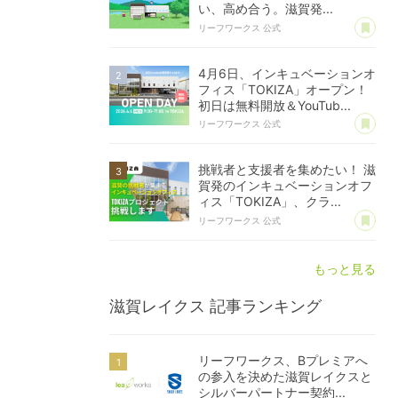
い、高め合う。滋賀発...
あ
リーフワークス 公式
4月6日、インキュベーションオ
フィス「TOKIZA」オープン！
初日は無料開放＆YouTub...
あ
リーフワークス 公式
挑戦者と支援者を集めたい！ 滋
賀発のインキュベーションオフ
ィス「TOKIZA」、クラ...
あ
リーフワークス 公式
もっと見る
滋賀レイクス
記事ランキング
リーフワークス、Bプレミアへ
の参入を決めた滋賀レイクスと
シルバーパートナー契約...