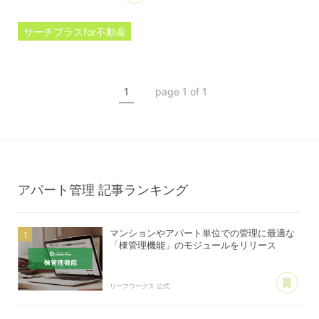
サーチプラスfor不動産
プレスリリース
棟管理機能
1
page 1 of 1
マンション管理
アパート管理
アパート管理
記事ランキング
マンションやアパート単位での管理に最適な
「棟管理機能」のモジュールをリリース
あ
リーフワークス 公式