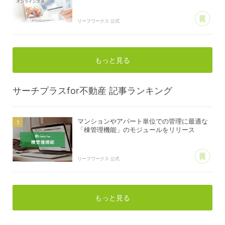
あ
リーフワークス 公式
もっと見る
サーチプラスfor不動産
記事ランキング
マンションやアパート単位での管理に最適な
「棟管理機能」のモジュールをリリース
あ
リーフワークス 公式
もっと見る