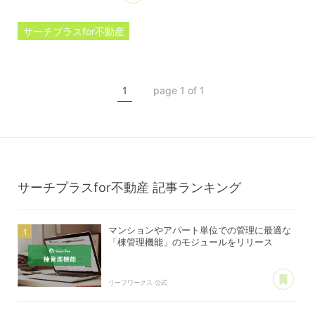
サーチプラスfor不動産
プレスリリース
棟管理機能
1
page 1 of 1
マンション管理
アパート管理
サーチプラスfor不動産
記事ランキング
マンションやアパート単位での管理に最適な
「棟管理機能」のモジュールをリリース
あ
リーフワークス 公式