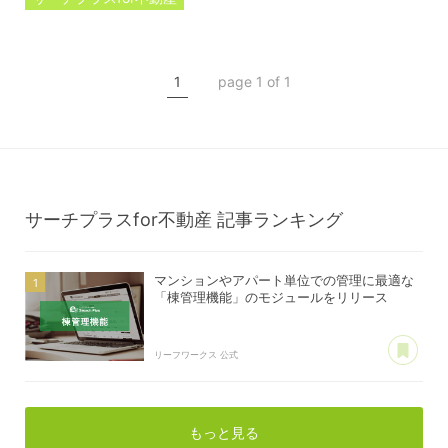
プレスリリース
棟管理機能
1
page 1 of 1
マンション管理
アパート管理
サーチプラスfor不動産
記事ランキング
マンションやアパート単位での管理に最適な
「棟管理機能」のモジュールをリリース
あ
リーフワークス 公式
もっと見る