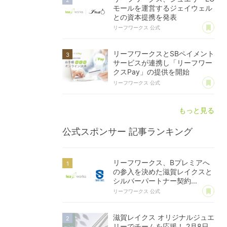
モールを運営するジェイウェル
との資本提携を発表
あ
リーフワークス 公式
リーフワークスとSBペイメント
サービスが連携し「リーフワー
クスPay」の提供を開始
あ
リーフワークス 公式
もっと見る
公式スポンサー
記事ランキング
リーフワークス、Bプレミアへ
の参入を決めた滋賀レイクスと
シルバーパートナー契約...
あ
リーフワークス 公式
滋賀レイクス オリジナルジュエ
リーでチームを応援！ 2月8日