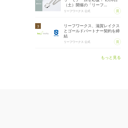
（土）開催の「リーフ...
あ
リーフワークス 公式
リーフワークス、滋賀レイクス
とゴールドパートナー契約を締
結
あ
リーフワークス 公式
もっと見る