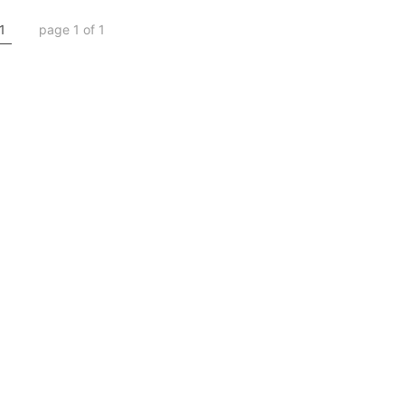
1
page 1 of 1