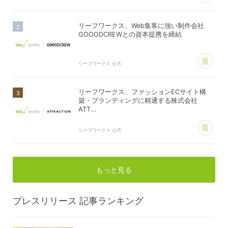
リーフワークス、Web集客に強い制作会社
GOOODCREWとの資本提携を締結
あ
リーフワークス 公式
リーフワークス、ファッションECサイト構
築・ブランディングに精通する株式会社
ATT...
あ
リーフワークス 公式
もっと見る
プレスリリース
記事ランキング