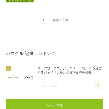
資本提携
パスクル
ジェイウェル
1
page 1 of 1
パスクル
記事ランキング
リーフワークス、ジュエリーECモールを運営
するジェイウェルとの資本提携を発表
あ
リーフワークス 公式
もっと見る