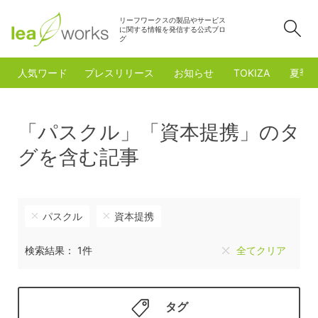
リーフワークスの製品やサービス
検
に関する情報を発信する公式ブロ
グ
人気ワード
プレスリリース
お知らせ
TOKIZA
夏季
「パスクル」「資本提携」のタ
グを含む記事
パスクル
資本提携
検索結果： 1件
全てクリア
タグ