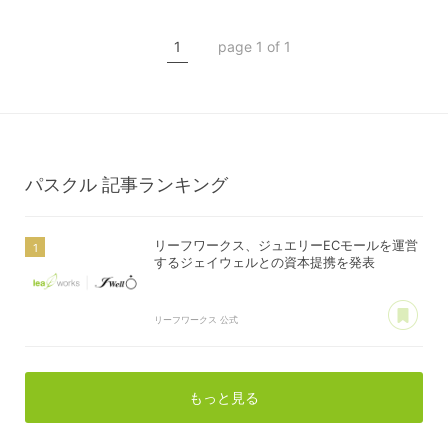
ジェイウェル
1
page 1 of 1
パスクル
記事ランキング
リーフワークス、ジュエリーECモールを運営
するジェイウェルとの資本提携を発表
あ
リーフワークス 公式
もっと見る