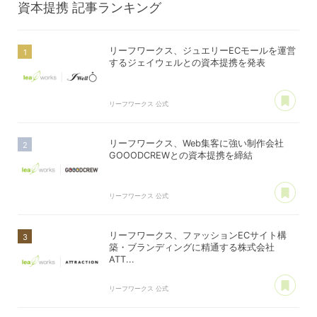
資本提携
記事ランキング
リーフワークス、ジュエリーECモールを運営
するジェイウェルとの資本提携を発表
あ
リーフワークス 公式
リーフワークス、Web集客に強い制作会社
GOOODCREWとの資本提携を締結
あ
リーフワークス 公式
リーフワークス、ファッションECサイト構
築・ブランディングに精通する株式会社
ATT...
あ
リーフワークス 公式