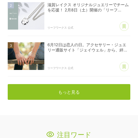
滋賀レイクス オリジナルジュエリーでチーム
を応援！ 2月8日（土）開催の「リーフ...
あ
リーフワークス 公式
6月12日は恋人の日。アクセサリー・ジュエ
リー通販サイト「ジェイウェル」から、絆...
あ
リーフワークス 公式
もっと見る
注目ワード