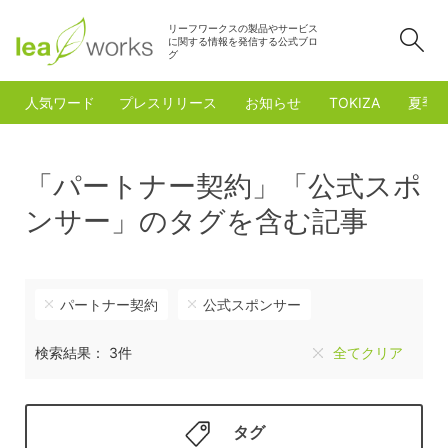
リーフワークスの製品やサービス
検
に関する情報を発信する公式ブロ
グ
人気ワード
プレスリリース
お知らせ
TOKIZA
夏季
「パートナー契約」「公式スポ
ンサー」のタグを含む記事
パートナー契約
公式スポンサー
検索結果： 3件
全てクリア
タグ