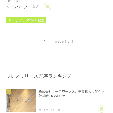
2019.04.15
あとで読む
リーフワークス 公式
サーチプラスfor不動産
プレスリリース
棟管理機能
1
page 1 of 1
マンション管理
アパート管理
プレスリリース
記事ランキング
株式会社リーフワークス、事業拡大に伴う本
社移転のお知らせ
あ
リーフワークス 公式