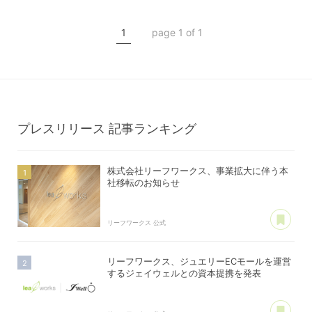
MARUGOAT
新商品
1
page 1 of 1
新製品
プレスリリース
記事ランキング
株式会社リーフワークス、事業拡大に伴う本
社移転のお知らせ
あ
リーフワークス 公式
リーフワークス、ジュエリーECモールを運営
するジェイウェルとの資本提携を発表
あ