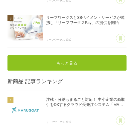
リーフワークス 公式
リーフワークスとSBペイメントサービスが連
携し「リーフワークスPay」の提供を開始
あ
リーフワークス 公式
もっと見る
新商品
記事ランキング
注残・分納もまるごと対応！ 中小企業の商取
引をDXするクラウド受発注システム「MA...
あ
リーフワークス 公式