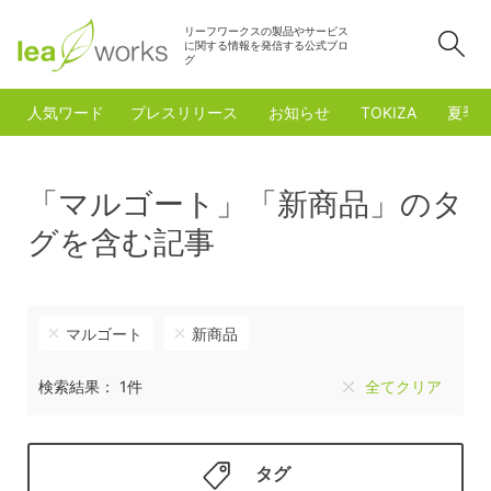
リーフワークスの製品やサービス
検
に関する情報を発信する公式ブロ
グ
人気ワード
プレスリリース
お知らせ
TOKIZA
夏季
「マルゴート」「新商品」のタ
グを含む記事
マルゴート
新商品
検索結果： 1件
全てクリア
タグ