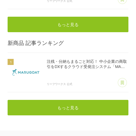
リーフワークス 公式
もっと見る
新商品
記事ランキング
注残・分納もまるごと対応！ 中小企業の商取
引をDXするクラウド受発注システム「MA...
あ
リーフワークス 公式
もっと見る