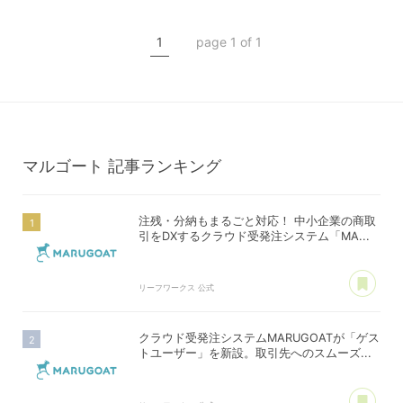
MARUGOAT
新商品
1
page 1 of 1
新製品
マルゴート
記事ランキング
注残・分納もまるごと対応！ 中小企業の商取
引をDXするクラウド受発注システム「MA...
あ
リーフワークス 公式
クラウド受発注システムMARUGOATが「ゲス
トユーザー」を新設。取引先へのスムーズ...
あ