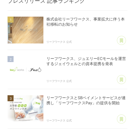
プレスリリース
記事ランキング
株式会社リーフワークス、事業拡大に伴う本
社移転のお知らせ
あ
リーフワークス 公式
リーフワークス、ジュエリーECモールを運営
するジェイウェルとの資本提携を発表
あ
リーフワークス 公式
リーフワークスとSBペイメントサービスが連
携し「リーフワークスPay」の提供を開始
あ
リーフワークス 公式