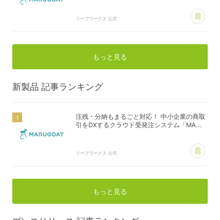
あ
リーフワークス 公式
もっと見る
新製品
記事ランキング
注残・分納もまるごと対応！ 中小企業の商取
引をDXするクラウド受発注システム「MA...
あ
リーフワークス 公式
もっと見る