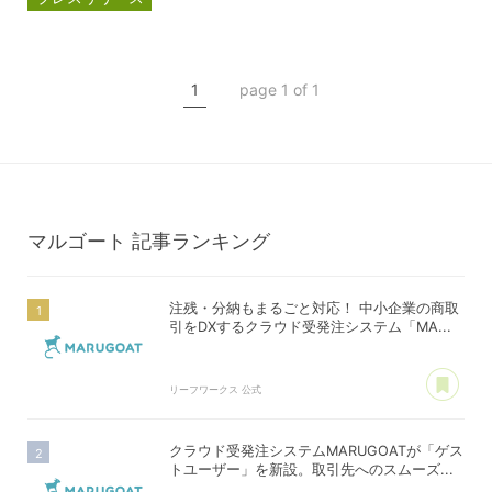
マルゴート
MARUGOAT
新商品
1
page 1 of 1
新製品
マルゴート
記事ランキング
注残・分納もまるごと対応！ 中小企業の商取
引をDXするクラウド受発注システム「MA...
あ
リーフワークス 公式
クラウド受発注システムMARUGOATが「ゲス
トユーザー」を新設。取引先へのスムーズ...