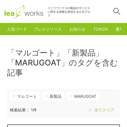
リーフワークスの製品やサービス
検
に関する情報を発信する公式ブロ
グ
人気ワード
プレスリリース
お知らせ
TOKIZA
夏季
「マルゴート」「新製品」
「MARUGOAT」のタグを含む
記事
マルゴート
新製品
MARUGOAT
検索結果： 1件
全てクリア