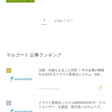
マルゴート
MARUGOAT
新商品
1
page 1 of 1
新製品
マルゴート
記事ランキング
注残・分納もまるごと対応！ 中小企業の商取
引をDXするクラウド受発注システム「MA...
あ
リーフワークス 公式
クラウド受発注システムMARUGOATが「ゲス
トユーザー」を新設。取引先へのスムーズ...