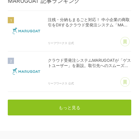
MARUGOAT
記事ランキング
注残・分納もまるごと対応！ 中小企業の商取
引をDXするクラウド受発注システム「MA...
あ
リーフワークス 公式
クラウド受発注システムMARUGOATが「ゲス
トユーザー」を新設。取引先へのスムーズ...
あ
リーフワークス 公式
もっと見る