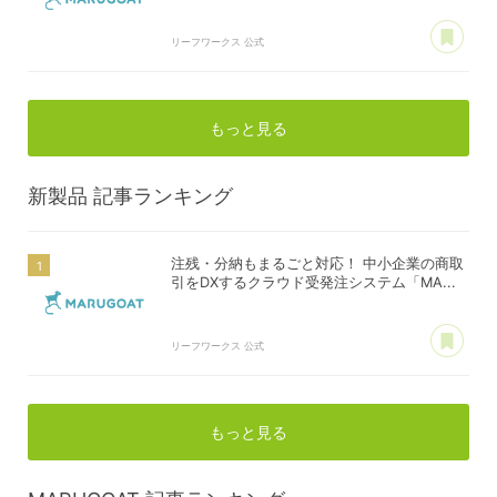
あ
リーフワークス 公式
もっと見る
新製品
記事ランキング
注残・分納もまるごと対応！ 中小企業の商取
引をDXするクラウド受発注システム「MA...
あ
リーフワークス 公式
もっと見る