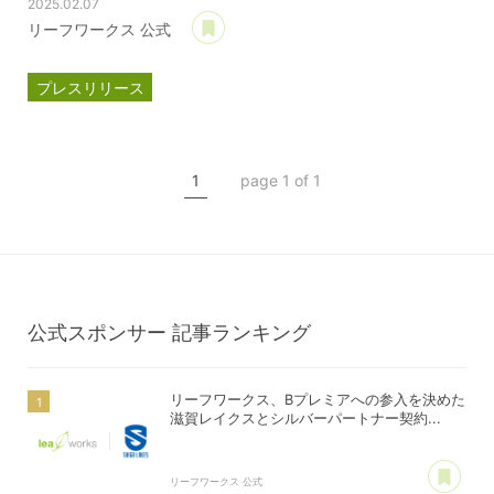
2025.02.07
あとで読む
リーフワークス 公式
プレスリリース
パートナー契約
滋賀レイクス
1
page 1 of 1
公式スポンサー
ジェイウェル
公式スポンサー
記事ランキング
リーフワークス、Bプレミアへの参入を決めた
滋賀レイクスとシルバーパートナー契約...
あ
リーフワークス 公式