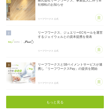
株式会社リーフワークス、事業拡大に伴う本
社移転のお知らせ
あ
リーフワークス 公式
リーフワークス、ジュエリーECモールを運営
するジェイウェルとの資本提携を発表
あ
リーフワークス 公式
リーフワークスとSBペイメントサービスが連
携し「リーフワークスPay」の提供を開始
あ
リーフワークス 公式
もっと見る