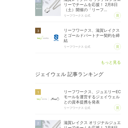
リーでチームを応援！ 2月8日
（土）開催の「リーフ...
あ
リーフワークス 公式
リーフワークス、滋賀レイクス
とゴールドパートナー契約を締
結
あ
リーフワークス 公式
もっと見る
ジェイウェル
記事ランキング
リーフワークス、ジュエリーEC
モールを運営するジェイウェル
との資本提携を発表
あ
リーフワークス 公式
滋賀レイクス オリジナルジュエ
リーでチームを応援！ 2月8日