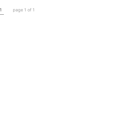
1
page 1 of 1