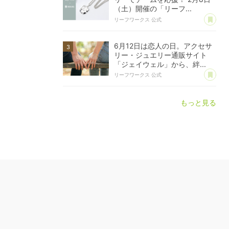
（土）開催の「リーフ...
あ
リーフワークス 公式
6月12日は恋人の日。アクセサ
リー・ジュエリー通販サイト
「ジェイウェル」から、絆...
あ
リーフワークス 公式
もっと見る