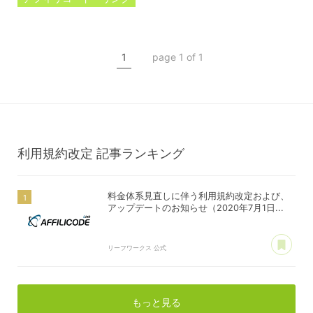
料金体系見直し
利用規約改定
1
page 1 of 1
アップデート
利用規約改定
記事ランキング
料金体系見直しに伴う利用規約改定および、
アップデートのお知らせ（2020年7月1日...
あ
リーフワークス 公式
もっと見る