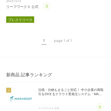
2023.12.12
あとで読む
リーフワークス 公式
プレスリリース
マルゴート
MARUGOAT
新商品
1
page 1 of 1
新製品
新商品
記事ランキング
注残・分納もまるごと対応！ 中小企業の商取
引をDXするクラウド受発注システム「MA...
あ
リーフワークス 公式