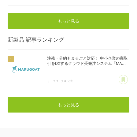
もっと見る
新製品
記事ランキング
注残・分納もまるごと対応！ 中小企業の商取
引をDXするクラウド受発注システム「MA...
あ
リーフワークス 公式
もっと見る