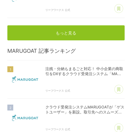
あ
リーフワークス 公式
もっと見る
MARUGOAT
記事ランキング
注残・分納もまるごと対応！ 中小企業の商取
引をDXするクラウド受発注システム「MA...
あ
リーフワークス 公式
クラウド受発注システムMARUGOATが「ゲス
トユーザー」を新設。取引先へのスムーズ...
あ
リーフワークス 公式