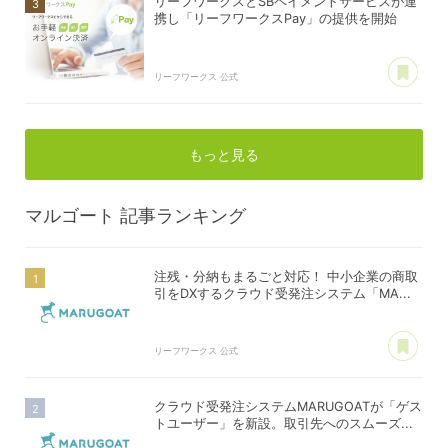
リーフワークスとSBペイメントサービスが連
携し「リーフワークスPay」の提供を開始
あ
リーフワークス 公式
もっと見る
マルゴート
記事ランキング
注残・分納もまるごと対応！ 中小企業の商取
引をDXするクラウド受発注システム「MA...
あ
リーフワークス 公式
クラウド受発注システムMARUGOATが「ゲス
トユーザー」を新設。取引先へのスムーズ...