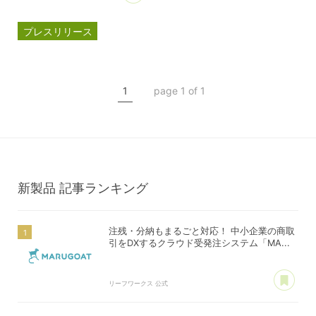
プレスリリース
マルゴート
MARUGOAT
新商品
1
page 1 of 1
新製品
新製品
記事ランキング
注残・分納もまるごと対応！ 中小企業の商取
引をDXするクラウド受発注システム「MA...
あ
リーフワークス 公式