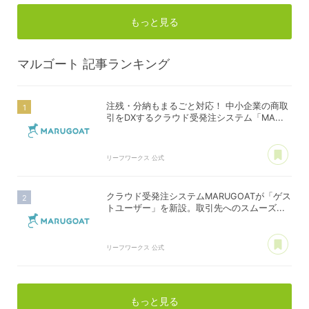
もっと見る
マルゴート
記事ランキング
注残・分納もまるごと対応！ 中小企業の商取
引をDXするクラウド受発注システム「MA...
あ
リーフワークス 公式
クラウド受発注システムMARUGOATが「ゲス
トユーザー」を新設。取引先へのスムーズ...
あ
リーフワークス 公式
もっと見る