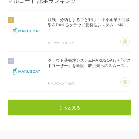
マルゴート
記事ランキング
注残・分納もまるごと対応！ 中小企業の商取
引をDXするクラウド受発注システム「MA...
あ
リーフワークス 公式
クラウド受発注システムMARUGOATが「ゲス
トユーザー」を新設。取引先へのスムーズ...
あ
リーフワークス 公式
もっと見る