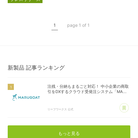
マルゴート
MARUGOAT
新商品
1
page 1 of 1
新製品
新製品
記事ランキング
注残・分納もまるごと対応！ 中小企業の商取
引をDXするクラウド受発注システム「MA...
あ
リーフワークス 公式
もっと見る