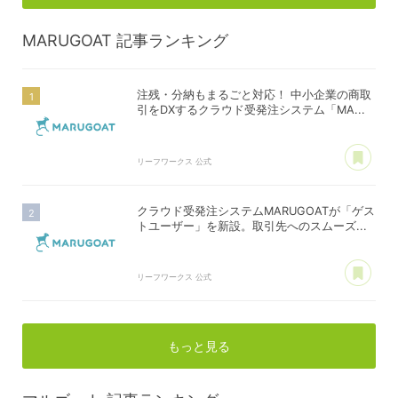
MARUGOAT
記事ランキング
注残・分納もまるごと対応！ 中小企業の商取
引をDXするクラウド受発注システム「MA...
あ
リーフワークス 公式
クラウド受発注システムMARUGOATが「ゲス
トユーザー」を新設。取引先へのスムーズ...
あ
リーフワークス 公式
もっと見る