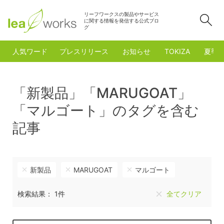
リーフワークスの製品やサービス
検
に関する情報を発信する公式ブロ
グ
人気ワード
プレスリリース
お知らせ
TOKIZA
夏季
「新製品」「MARUGOAT」
「マルゴート」のタグを含む
記事
新製品
MARUGOAT
マルゴート
検索結果： 1件
全てクリア