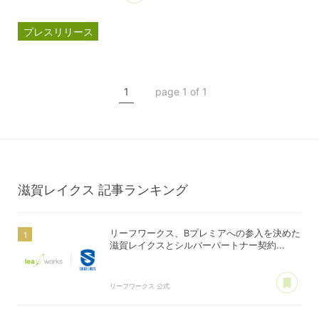
プレスリリース
パートナー契約
滋賀レイクス
1
page 1 of 1
公式スポンサー
ジェイウェル
滋賀レイクス
記事ランキング
リーフワークス、Bプレミアへの参入を決めた
滋賀レイクスとシルバーパートナー契約...
あ
リーフワークス 公式