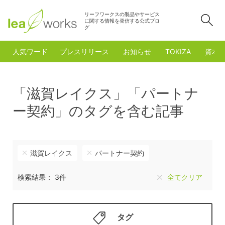
リーフワークスの製品やサービス
検
に関する情報を発信する公式ブロ
グ
人気ワード
プレスリリース
お知らせ
TOKIZA
資本
「滋賀レイクス」「パートナ
ー契約」のタグを含む記事
滋賀レイクス
パートナー契約
検索結果： 3件
全てクリア
タグ