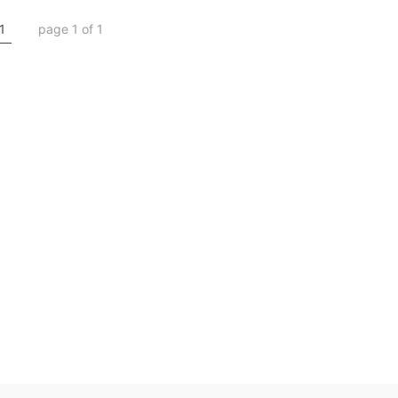
1
page 1 of 1