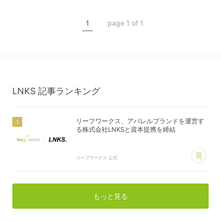
1
page 1 of 1
LNKS
記事ランキング
リーフワークス、アパレルブランドを運営す
る株式会社LNKSと資本提携を締結
あ
リーフワークス 公式
もっと見る