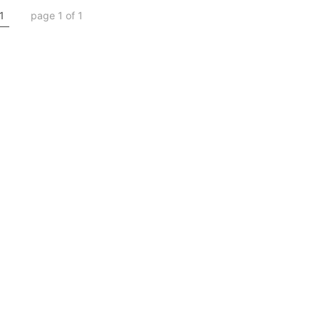
1
page 1 of 1