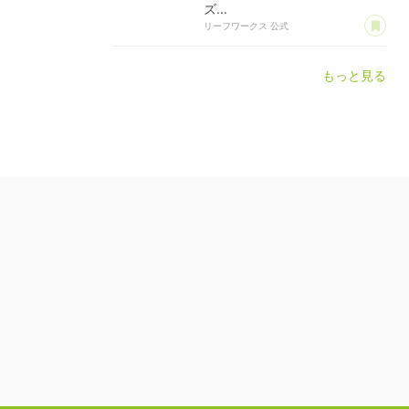
ズ...
あ
リーフワークス 公式
もっと見る