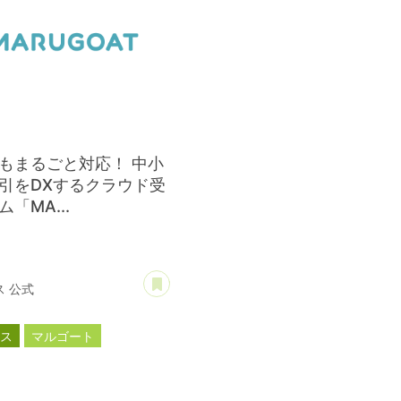
もまるごと対応！ 中小
引をDXするクラウド受
「MA...
あとで読む
 公式
ース
マルゴート
新商品
新製品