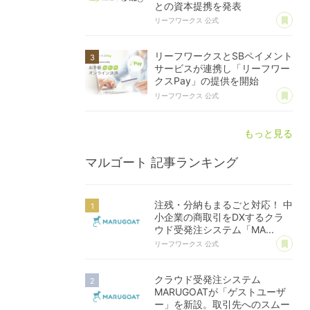
との資本提携を発表
あ
リーフワークス 公式
リーフワークスとSBペイメント
サービスが連携し「リーフワー
クスPay」の提供を開始
あ
リーフワークス 公式
もっと見る
マルゴート
記事ランキング
注残・分納もまるごと対応！ 中
小企業の商取引をDXするクラ
ウド受発注システム「MA...
あ
リーフワークス 公式
クラウド受発注システム
MARUGOATが「ゲストユーザ
ー」を新設。取引先へのスムー