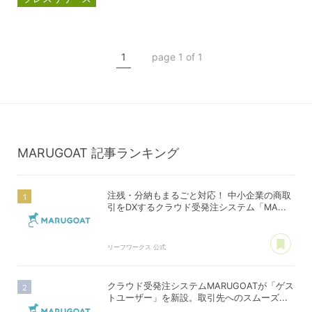
マルゴート
MARUGOAT
新商品
1
page 1 of 1
新製品
MARUGOAT
記事ランキング
注残・分納もまるごと対応！ 中小企業の商取
引をDXするクラウド受発注システム「MA...
あ
リーフワークス 公式
クラウド受発注システムMARUGOATが「ゲス
トユーザー」を新設。取引先へのスムーズ...