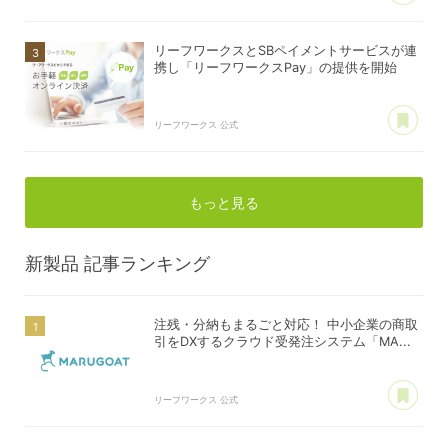
リーフワークスとSBペイメントサービスが連
携し「リーフワークスPay」の提供を開始
あ
リーフワークス 公式
もっと見る
新製品
記事ランキング
注残・分納もまるごと対応！ 中小企業の商取
引をDXするクラウド受発注システム「MA...
あ
リーフワークス 公式