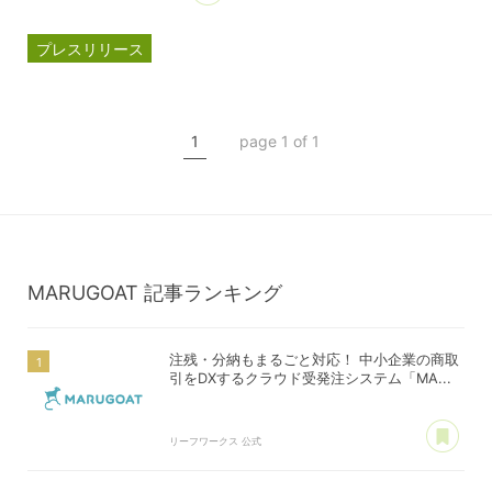
プレスリリース
マルゴート
MARUGOAT
新商品
1
page 1 of 1
新製品
MARUGOAT
記事ランキング
注残・分納もまるごと対応！ 中小企業の商取
引をDXするクラウド受発注システム「MA...
あ
リーフワークス 公式