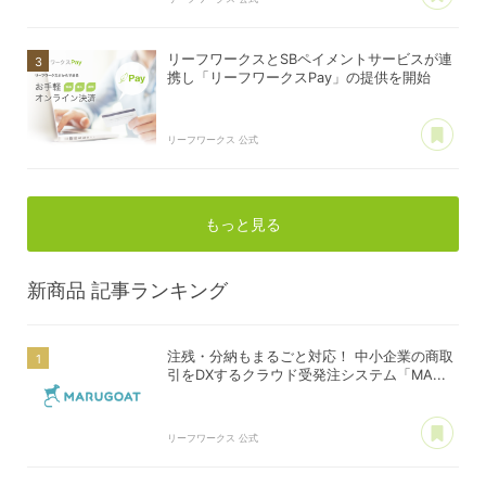
リーフワークスとSBペイメントサービスが連
携し「リーフワークスPay」の提供を開始
あ
リーフワークス 公式
もっと見る
新商品
記事ランキング
注残・分納もまるごと対応！ 中小企業の商取
引をDXするクラウド受発注システム「MA...
あ
リーフワークス 公式