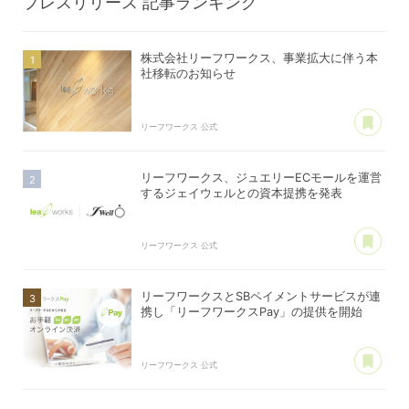
プレスリリース
記事ランキング
株式会社リーフワークス、事業拡大に伴う本
社移転のお知らせ
あ
リーフワークス 公式
リーフワークス、ジュエリーECモールを運営
するジェイウェルとの資本提携を発表
あ
リーフワークス 公式
リーフワークスとSBペイメントサービスが連
携し「リーフワークスPay」の提供を開始
あ
リーフワークス 公式