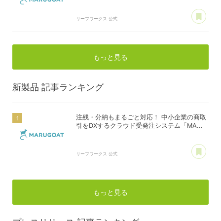
あ
リーフワークス 公式
もっと見る
新製品
記事ランキング
注残・分納もまるごと対応！ 中小企業の商取
引をDXするクラウド受発注システム「MA...
あ
リーフワークス 公式
もっと見る