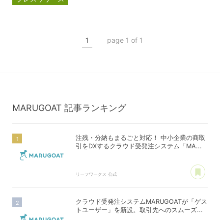
マルゴート
MARUGOAT
新商品
1
page 1 of 1
新製品
MARUGOAT
記事ランキング
注残・分納もまるごと対応！ 中小企業の商取
引をDXするクラウド受発注システム「MA...
あ
リーフワークス 公式
クラウド受発注システムMARUGOATが「ゲス
トユーザー」を新設。取引先へのスムーズ...