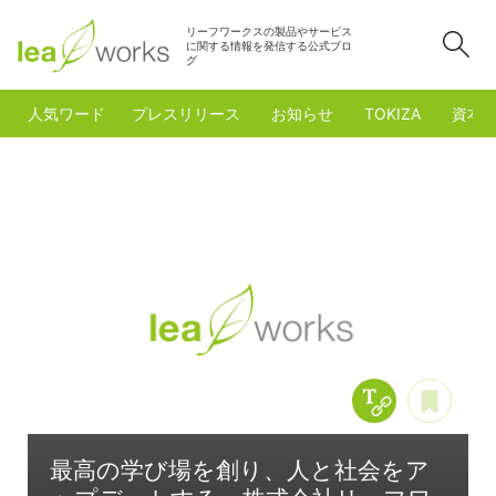
リーフワークスの製品やサービス
検
に関する情報を発信する公式ブロ
グ
人気ワード
プレスリリース
お知らせ
TOKIZA
資本
Copy Title &
あと
最高の学び場を創り、人と社会をア