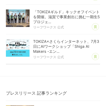
「TOKIZAギルド」キックオフイベント
を開催。滋賀で事業創出に挑む一期生5
プロジェ...
あ
リーフワークス 公式
TOKIZA×さくらインターネット、7月3
日にAIワークショップ「Shiga AI
Makers -エン...
あ
リーフワークス 公式
プレスリリース
記事ランキング