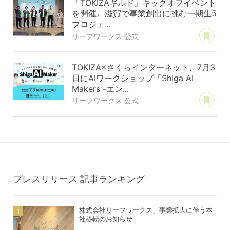
「TOKIZAギルド」キックオフイベント
を開催。滋賀で事業創出に挑む一期生5
プロジェ...
あ
リーフワークス 公式
TOKIZA×さくらインターネット、7月3
日にAIワークショップ「Shiga AI
Makers -エン...
あ
リーフワークス 公式
プレスリリース
記事ランキング
株式会社リーフワークス、事業拡大に伴う本
社移転のお知らせ