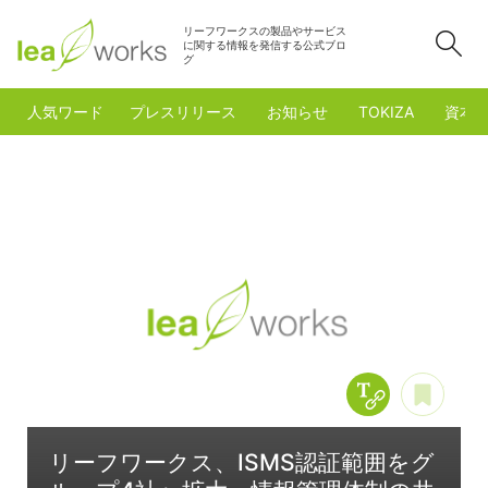
リーフワークスの製品やサービス
検
に関する情報を発信する公式ブロ
グ
人気ワード
プレスリリース
お知らせ
TOKIZA
資本
Copy Title &
あと
リーフワークス、ISMS認証範囲をグ