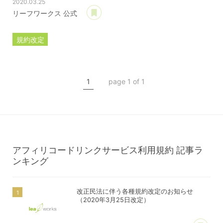
2020.03.25
あとで読む
リーフワークス 公式
規約改定
ライセンス規約
カスタマイズ規約
1
page 1 of 1
サーバー利用規約
プレミアムサポートサービス規約
アフィリコードリンクサービス利用規約
アフィリコードリンクサービス利用規約
記事ラ
ンキング
改正民法に伴う各種規約改定のお知らせ
（2020年3月25日改定）
あ