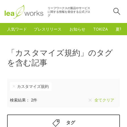
リーフワークスの製品やサービス
検
に関する情報を発信する公式ブロ
グ
人気ワード
プレスリリース
お知らせ
TOKIZA
夏季
「カスタマイズ規約」のタグ
を含む記事
カスタマイズ規約
検索結果： 2件
全てクリア
タグ