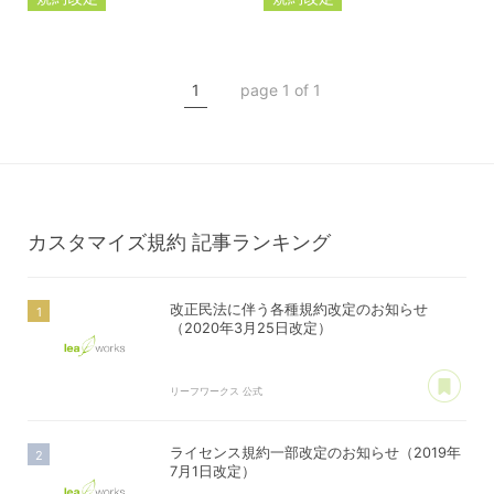
ライセンス規約
カスタマイズ規約
カスタマイズ規約
ライセンス規約
1
page 1 of 1
サーバー利用規約
プレミアムサポートサービス規約
アフィリコードリンクサービス利用規約
カスタマイズ規約
記事ランキング
改正民法に伴う各種規約改定のお知らせ
（2020年3月25日改定）
あ
リーフワークス 公式
ライセンス規約一部改定のお知らせ（2019年
7月1日改定）