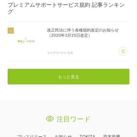
プレミアムサポートサービス規約
記事ランキン
グ
改正民法に伴う各種規約改定のお知らせ
（2020年3月25日改定）
あ
リーフワークス 公式
もっと見る
注目ワード
プレスリリース
お知らせ
TOKIZA
資本提携