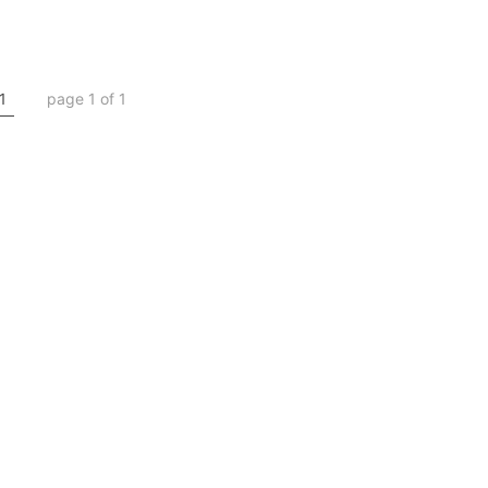
1
page 1 of 1