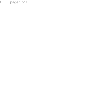
1
page 1 of 1