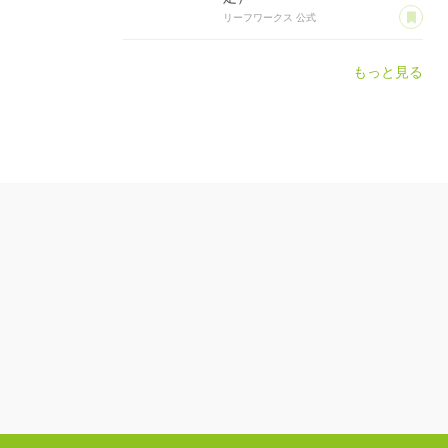
あ
リーフワークス 公式
もっと見る