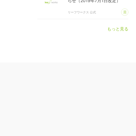
らせ（2019年7月1日改定）
あ
リーフワークス 公式
もっと見る