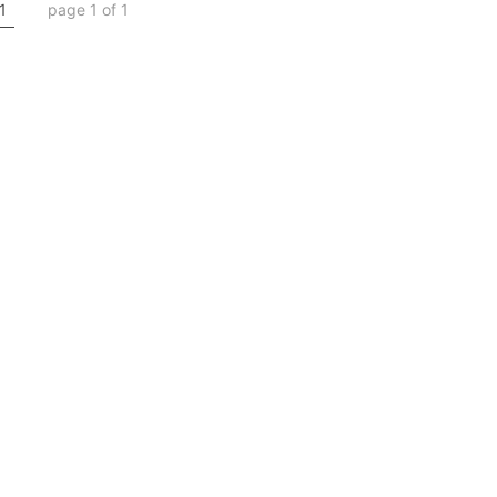
1
page 1 of 1