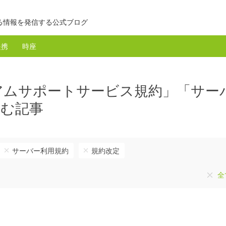
る情報を発信する公式ブログ
提携
時座
アムサポートサービス規約」「サー
含む記事
サーバー利用規約
規約改定
全