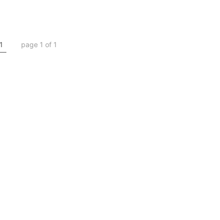
1
page 1 of 1