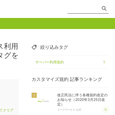
ス利用
絞り込みタグ
タグを
サーバー利用規約
1
カスタマイズ規約
記事ランキング
改正民法に伴う各種規約改定の
お知らせ（2020年3月25日改
定）
あ
てクリア
リーフワークス 公式