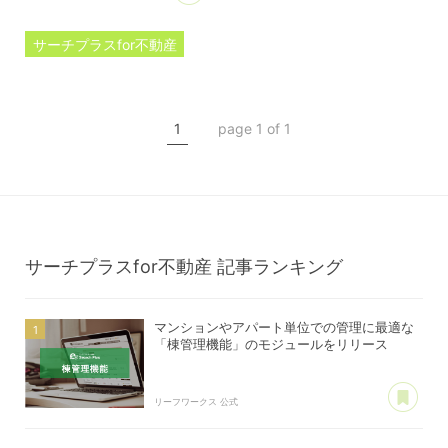
サーチプラスfor不動産
プレスリリース
棟管理機能
1
page 1 of 1
マンション管理
アパート管理
サーチプラスfor不動産
記事ランキング
マンションやアパート単位での管理に最適な
「棟管理機能」のモジュールをリリース
あ
リーフワークス 公式