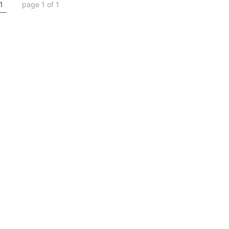
1
page 1 of 1