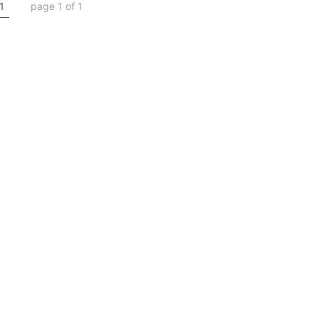
1
page 1 of 1