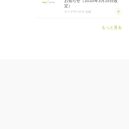
お知らせ（2020年3月25日改
定）
あ
リーフワークス 公式
もっと見る