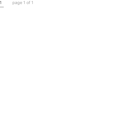
1
page 1 of 1