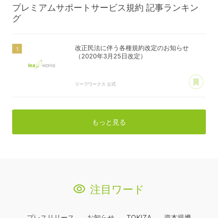
プレミアムサポートサービス規約
記事ランキン
グ
改正民法に伴う各種規約改定のお知らせ
（2020年3月25日改定）
あ
リーフワークス 公式
もっと見る
注目ワード
プレスリリース
お知らせ
TOKIZA
資本提携