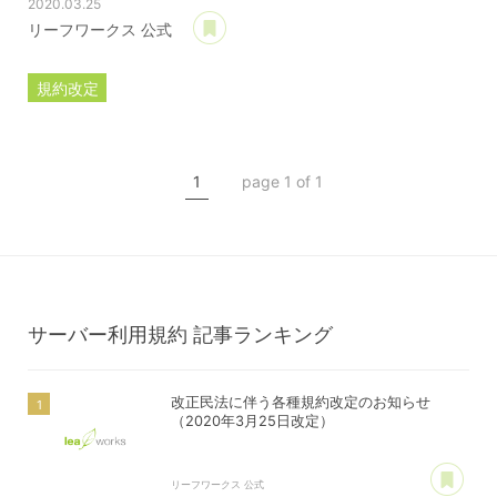
2020.03.25
あとで読む
リーフワークス 公式
規約改定
ライセンス規約
カスタマイズ規約
1
page 1 of 1
サーバー利用規約
プレミアムサポートサービス規約
アフィリコードリンクサービス利用規約
サーバー利用規約
記事ランキング
改正民法に伴う各種規約改定のお知らせ
（2020年3月25日改定）
あ
リーフワークス 公式